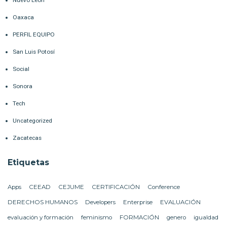
Nuevo León
Oaxaca
PERFIL EQUIPO
San Luis Potosí
Social
Sonora
Tech
Uncategorized
Zacatecas
Etiquetas
Apps
CEEAD
CEJUME
CERTIFICACIÓN
Conference
DERECHOS HUMANOS
Developers
Enterprise
EVALUACIÓN
evaluación y formación
feminismo
FORMACIÓN
genero
igualdad