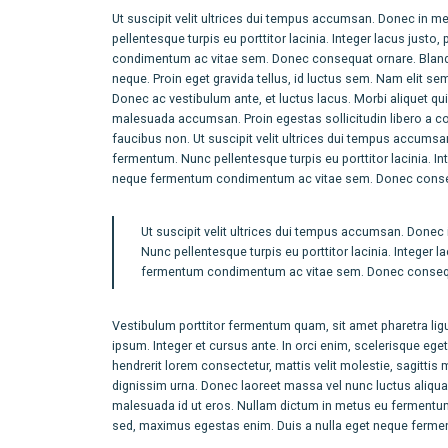
Ut suscipit velit ultrices dui tempus accumsan. Donec in m
pellentesque turpis eu porttitor lacinia. Integer lacus jus
condimentum ac vitae sem. Donec consequat ornare. Blandi
neque. Proin eget gravida tellus, id luctus sem. Nam elit sem
Donec ac vestibulum ante, et luctus lacus. Morbi aliquet quis
malesuada accumsan. Proin egestas sollicitudin libero a con
faucibus non. Ut suscipit velit ultrices dui tempus accums
fermentum. Nunc pellentesque turpis eu porttitor lacinia. I
neque fermentum condimentum ac vitae sem. Donec consequa
Ut suscipit velit ultrices dui tempus accumsan. Donec
Nunc pellentesque turpis eu porttitor lacinia. Integer
fermentum condimentum ac vitae sem. Donec consequat 
Vestibulum porttitor fermentum quam, sit amet pharetra ligula
ipsum. Integer et cursus ante. In orci enim, scelerisque ege
hendrerit lorem consectetur, mattis velit molestie, sagittis m
dignissim urna. Donec laoreet massa vel nunc luctus aliqua
malesuada id ut eros. Nullam dictum in metus eu fermentum. 
sed, maximus egestas enim. Duis a nulla eget neque fermen