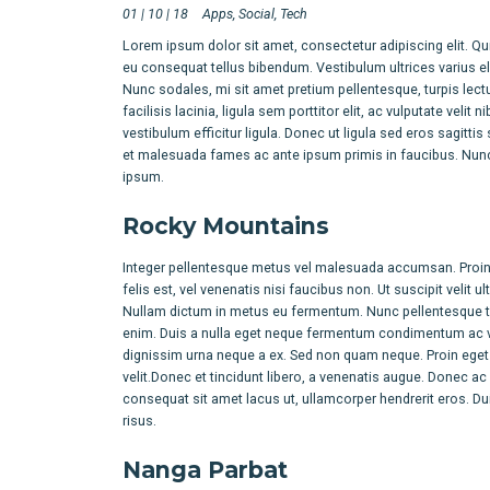
01 | 10 | 18
Apps
Social
Tech
Lorem ipsum dolor sit amet, consectetur adipiscing elit. Q
eu consequat tellus bibendum. Vestibulum ultrices varius eli
Nunc sodales, mi sit amet pretium pellentesque, turpis lect
facilisis lacinia, ligula sem porttitor elit, ac vulputate velit 
vestibulum efficitur ligula. Donec ut ligula sed eros sagitti
et malesuada fames ac ante ipsum primis in faucibus. Nunc 
ipsum.
Rocky Mountains
Integer pellentesque metus vel malesuada accumsan. Proin e
felis est, vel venenatis nisi faucibus non. Ut suscipit veli
Nullam dictum in metus eu fermentum. Nunc pellentesque tur
enim. Duis a nulla eget neque fermentum condimentum ac vi
dignissim urna neque a ex. Sed non quam neque. Proin eget gr
velit.Donec et tincidunt libero, a venenatis augue. Donec ac v
consequat sit amet lacus ut, ullamcorper hendrerit eros. Duis 
risus.
Nanga Parbat