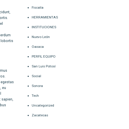
Fiscalía
cidunt,
HERRAMIENTAS
rtis.
el
INSTITUCIONES
nterdum
Nuevo León
 lobortis
Oaxaca
PERFIL EQUIPO
San Luis Potosí
ximus
ros.
Social
s egestas
Sonora
, eu
l
Tech
t sapien,
ibus
Uncategorized
Zacatecas