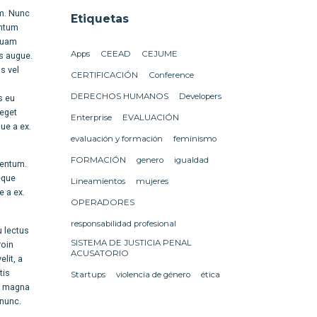
um. Nunc
Etiquetas
entum
 quam
Apps
CEEAD
CEJUME
is augue.
s vel
CERTIFICACIÓN
Conference
i
DERECHOS HUMANOS
Developers
s eu
 eget
Enterprise
EVALUACIÓN
ue a ex.
evaluación y formación
feminismo
FORMACIÓN
genero
igualdad
mentum.
eque
Lineamientos
mujeres
 a ex.
OPERADORES
responsabilidad profesional
u lectus
SISTEMA DE JUSTICIA PENAL
roin
ACUSATORIO
lit, a
tis
Startups
violencia de género
ética
et magna
 nunc.