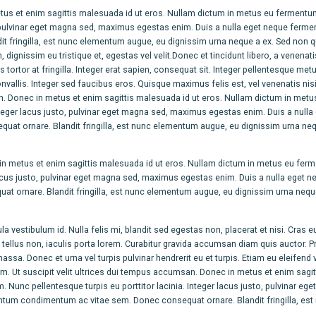
etus et enim sagittis malesuada id ut eros. Nullam dictum in metus eu ferment
to, pulvinar eget magna sed, maximus egestas enim. Duis a nulla eget neque ferm
t fringilla, est nunc elementum augue, eu dignissim urna neque a ex. Sed non
, dignissim eu tristique et, egestas vel velit.Donec et tincidunt libero, a venenat
 tortor at fringilla. Integer erat sapien, consequat sit. Integer pellentesque metu
vallis. Integer sed faucibus eros. Quisque maximus felis est, vel venenatis nis
an. Donec in metus et enim sagittis malesuada id ut eros. Nullam dictum in metu
nteger lacus justo, pulvinar eget magna sed, maximus egestas enim. Duis a nulla
t ornare. Blandit fringilla, est nunc elementum augue, eu dignissim urna neq
 in metus et enim sagittis malesuada id ut eros. Nullam dictum in metus eu fer
 lacus justo, pulvinar eget magna sed, maximus egestas enim. Duis a nulla eget n
ornare. Blandit fringilla, est nunc elementum augue, eu dignissim urna neque
 vestibulum id. Nulla felis mi, blandit sed egestas non, placerat et nisi. Cras e
t tellus non, iaculis porta lorem. Curabitur gravida accumsan diam quis auctor. P
assa. Donec et urna vel turpis pulvinar hendrerit eu et turpis. Etiam eu eleifend ve
m. Ut suscipit velit ultrices dui tempus accumsan. Donec in metus et enim sagit
Nunc pellentesque turpis eu porttitor lacinia. Integer lacus justo, pulvinar eg
tum condimentum ac vitae sem. Donec consequat ornare. Blandit fringilla, est