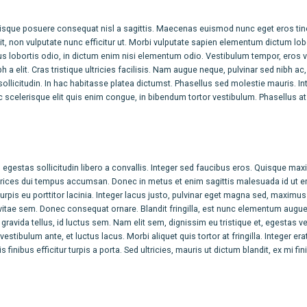
uisque posuere consequat nisl a sagittis. Maecenas euismod nunc eget eros tin
t, non vulputate nunc efficitur ut. Morbi vulputate sapien elementum dictum lobo
us lobortis odio, in dictum enim nisi elementum odio. Vestibulum tempor, eros v
nibh a elit. Cras tristique ultricies facilisis. Nam augue neque, pulvinar sed nibh ac,
s sollicitudin. In hac habitasse platea dictumst. Phasellus sed molestie mauris. I
scelerisque elit quis enim congue, in bibendum tortor vestibulum. Phasellus at
gestas sollicitudin libero a convallis. Integer sed faucibus eros. Quisque ma
t ultrices dui tempus accumsan. Donec in metus et enim sagittis malesuada id ut e
pis eu porttitor lacinia. Integer lacus justo, pulvinar eget magna sed, maximu
tae sem. Donec consequat ornare. Blandit fringilla, est nunc elementum augue
avida tellus, id luctus sem. Nam elit sem, dignissim eu tristique et, egestas ve
estibulum ante, et luctus lacus. Morbi aliquet quis tortor at fringilla. Integer era
finibus efficitur turpis a porta. Sed ultricies, mauris ut dictum blandit, ex mi fin