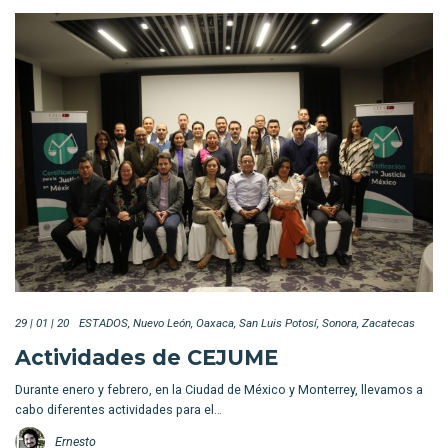
29 | 01 | 20
ESTADOS
Nuevo León
Oaxaca
San Luis Potosí
Sonora
Zacatecas
Actividades de CEJUME
Durante enero y febrero, en la Ciudad de México y Monterrey, llevamos a
cabo diferentes actividades para el…
Ernesto